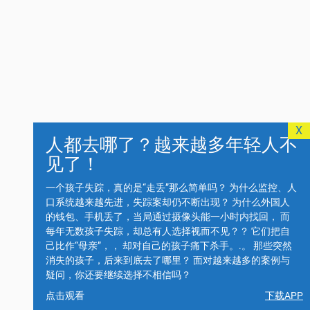
X
人都去哪了？越来越多年轻人不
见了！
一个孩子失踪，真的是“走丢”那么简单吗？ 为什么监控、人
口系统越来越先进，失踪案却仍不断出现？ 为什么外国人
的钱包、手机丢了，当局通过摄像头能一小时内找回， 而
每年无数孩子失踪，却总有人选择视而不见？？ 它们把自
己比作“母亲”，， 却对自己的孩子痛下杀手。.。 那些突然
消失的孩子，后来到底去了哪里？ 面对越来越多的案例与
疑问，你还要继续选择不相信吗？
点击观看
下载APP